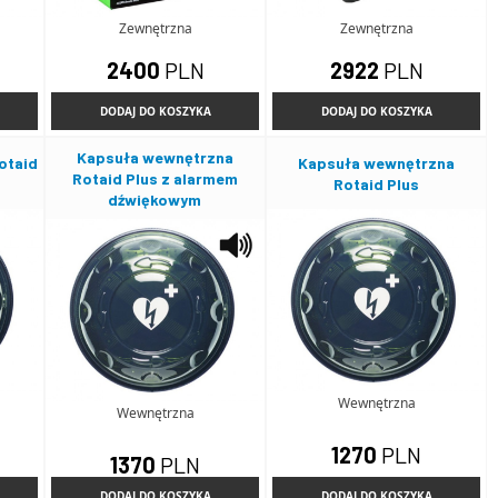
Zewnętrzna
Zewnętrzna
2400
PLN
2922
PLN
DODAJ DO KOSZYKA
DODAJ DO KOSZYKA
Kapsuła wewnętrzna
otaid
Kapsuła wewnętrzna
Rotaid Plus z alarmem
Rotaid Plus
dźwiękowym
Wewnętrzna
Wewnętrzna
1270
PLN
1370
PLN
DODAJ DO KOSZYKA
DODAJ DO KOSZYKA