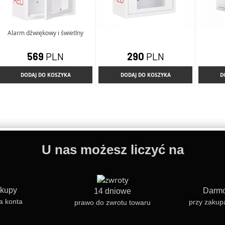
Alarm dźwiękowy i świetlny
569
PLN
290
PLN
DODAJ DO KOSZYKA
DODAJ DO KOSZYKA
D
U nas możesz liczyć na
akupy
Darmo
14 dniowe
a konta
przy zakup
prawo do zwrotu towaru