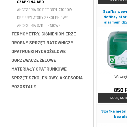
SZAFKI NA AED
AKCESORIA DO DEFIBRYLATORÓW
Szafka wewn
defibrylator
DEFIBRYLATORY SZKOLENIOWE
alarmem dź
AKCESORIA SZKOLENIOWE
TERMOMETRY, CIŚNIENIOMIERZE
DROBNY SPRZĘT RATOWNICZY
OPATRUNKI HYDROŻELOWE
OGRZEWACZE ŻELOWE
MATERIAŁY OPATRUNKOWE
Wewnęt
SPRZĘT SZKOLENIOWY, AKCESORIA
POZOSTAŁE
850
DODAJ DO 
Szafka metal
bez al