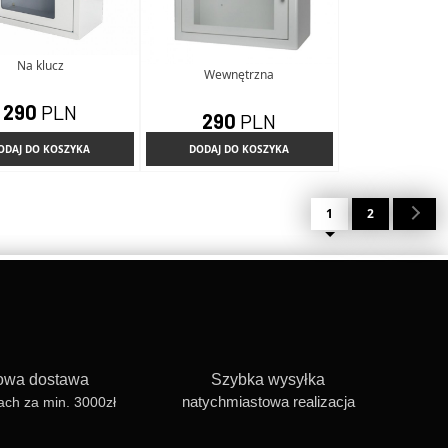
Na klucz
Wewnętrzna
290
PLN
290
PLN
ODAJ DO KOSZYKA
DODAJ DO KOSZYKA
1
2
wa dostawa
Szybka wysyłka
natychmiastowa realizacja
ach za min. 3000zł