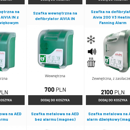
ętrzna na
Szafka na defibryla
Szafka wewnętrzna na
 AIVIA IN z
Aivia 200 V3 Heati
defibrylator AIVIA IN
więkowym
Fanning Alarm
Wewnętrzna
rzna
Zewnętrzna, z zasilac
700
PLN
PLN
2100
PLN
KOSZYKA
DODAJ DO KOSZYKA
DODAJ DO KOSZYKA
owa na AED
Szafka metalowa na AED
Szafka metalowa na 
armu
bez alarmu (magnes)
alarm dźwiękowy (ma