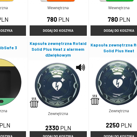
rzna
Wewnętrzna
Wewnętrzna
PLN
780
PLN
780
PLN
KOSZYKA
DODAJ DO KOSZYKA
DODAJ DO KOSZYKA
Kapsuła zewnętrzna Rotaid
Kapsuła zewnętrzna R
ibSafe 3
Solid Plus Heat z alarmem
Solid Plus Heat
dźwiękowym
rzna
Zewnętrzna
Zewnętrzna
PLN
2250
PLN
2330
PLN
KOSZYKA
DODAJ DO KOSZYKA
DODAJ DO KOSZYKA