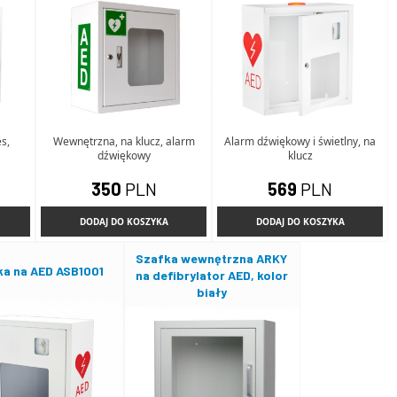
s,
Wewnętrzna, na klucz, alarm
Alarm dźwiękowy i świetlny, na
dźwiękowy
klucz
350
PLN
569
PLN
DODAJ DO KOSZYKA
DODAJ DO KOSZYKA
Szafka wewnętrzna ARKY
a na AED ASB1001
na defibrylator AED, kolor
biały