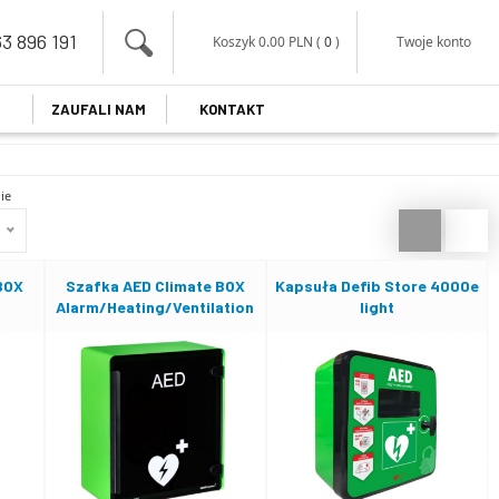
3 896 191
Koszyk
0.00
PLN
(
0
)
Twoje konto
ZAUFALI NAM
KONTAKT
ie
BOX
Szafka AED Climate BOX
Kapsuła Defib Store 4000e
Alarm/Heating/Ventilation
light