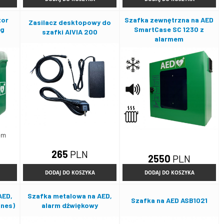
tor
Szafka zewnętrzna na AED
Zasilacz desktopowy do
ng
SmartCase SC 1230 z
szafki AIVIA 200
alarmem
zem
265
PLN
2550
PLN
DODAJ DO KOSZYKA
DODAJ DO KOSZYKA
AED,
Szafka metalowa na AED,
Szafka na AED ASB1021
gnes)
alarm dźwiękowy