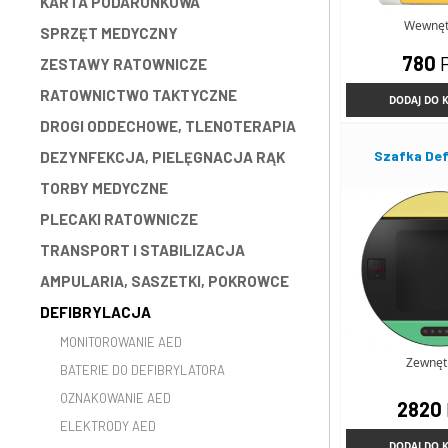
KARTA PODARUNKOWA
Wewnęt
SPRZĘT MEDYCZNY
780
ZESTAWY RATOWNICZE
RATOWNICTWO TAKTYCZNE
DODAJ DO 
DROGI ODDECHOWE, TLENOTERAPIA
Szafka Def
DEZYNFEKCJA, PIELĘGNACJA RĄK
TORBY MEDYCZNE
PLECAKI RATOWNICZE
TRANSPORT I STABILIZACJA
AMPULARIA, SASZETKI, POKROWCE
DEFIBRYLACJA
MONITOROWANIE AED
Zewnęt
BATERIE DO DEFIBRYLATORA
OZNAKOWANIE AED
2820
ELEKTRODY AED
DODAJ DO 