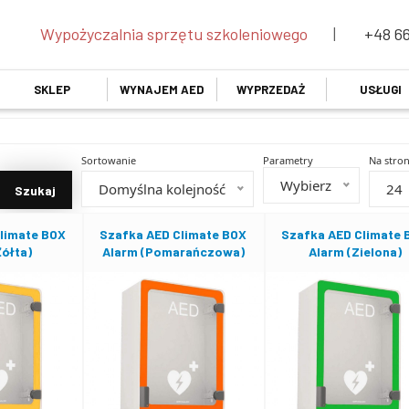
Wypożyczalnia sprzętu szkoleniowego
|
+48 66
SKLEP
WYNAJEM AED
WYPRZEDAŻ
USŁUGI
Sortowanie
Parametry
Na stron
Wybierz
Domyślna kolejność
24
limate BOX
Szafka AED Climate BOX
Szafka AED Climate 
Żółta)
Alarm (Pomarańczowa)
Alarm (Zielona)