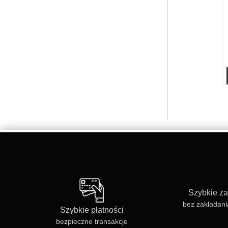
Szybkie z
bez zakładani
Szybkie płatności
bezpieczne transakcje